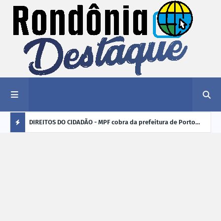
nciar
DIREITOS DO CIDADÃO - MPF cobra da prefeitura de Porto
ELEI
Velho (RO) e do Incra regularização fundiária da comunidade
para
Ú
Nova Colina
L
TI
M