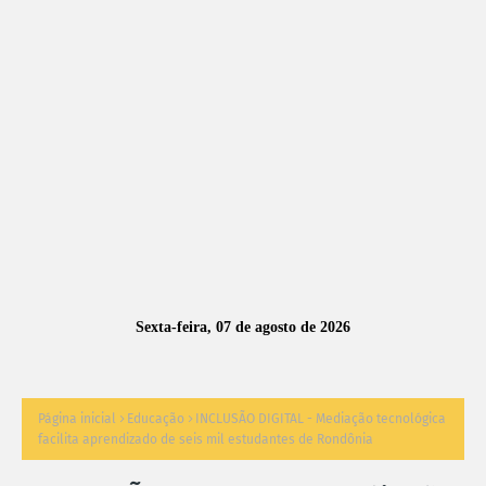
A
S
N
O
TÍ
C
I
A
Sexta-feira, 07 de agosto de 2026
S
Página inicial
Educação
INCLUSÃO DIGITAL - Mediação tecnológica
facilita aprendizado de seis mil estudantes de Rondônia