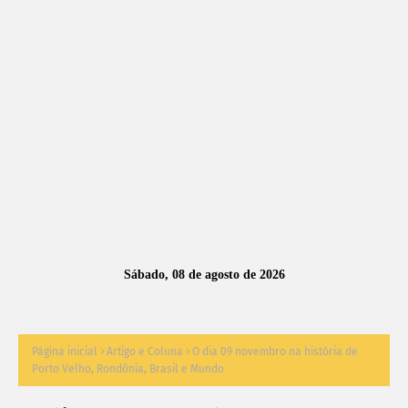
A
S
N
O
TÍ
C
I
A
Sábado, 08 de agosto de 2026
S
Página inicial
Artigo e Coluna
O dia 09 novembro na história de
Porto Velho, Rondônia, Brasil e Mundo