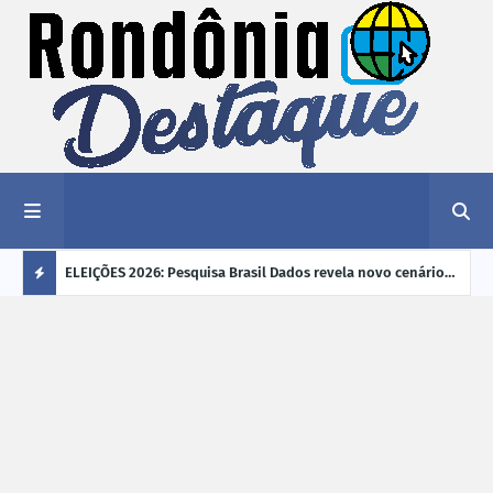
éu a mais
ELEIÇÕES 2026: Pesquisa Brasil Dados revela novo cenário
EVEN
"violência
na disputa pelo Governo de Rondônia
sobr
Ú
ano
L
TI
M