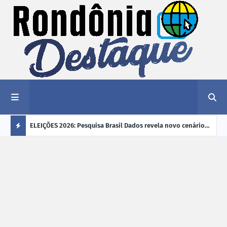
éu a mais
ELEIÇÕES 2026: Pesquisa Brasil Dados revela novo cenário
EVEN
"violência
na disputa pelo Governo de Rondônia
sobr
Ú
ano
L
TI
M