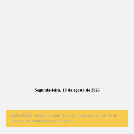
A
S
N
O
TÍ
C
I
A
Segunda-feira, 10 de agosto de 2026
S
Página inicial
Artigo e Coluna
O dia 13 novembro na história de
Porto Velho, Rondônia, Brasil e Mundo