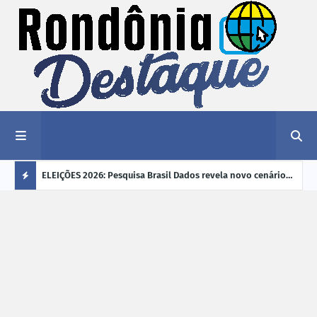
éu a mais
ELEIÇÕES 2026: Pesquisa Brasil Dados revela novo cenário
EVEN
"violência
na disputa pelo Governo de Rondônia
sobr
Ú
ano
L
TI
M