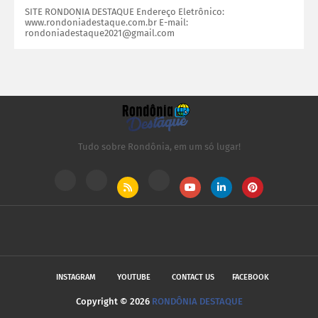
SITE RONDONIA DESTAQUE Endereço Eletrônico:
www.rondoniadestaque.com.br E-mail:
rondoniadestaque2021@gmail.com
Tudo sobre Rondônia, em um só lugar!
INSTAGRAM
YOUTUBE
CONTACT US
FACEBOOK
Copyright ©
2026
RONDÔNIA DESTAQUE