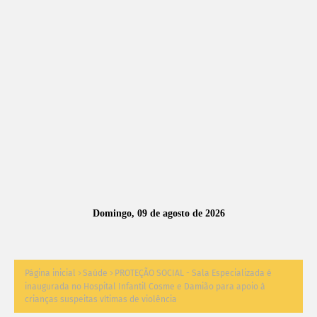
A
S
N
O
TÍ
C
I
A
Domingo, 09 de agosto de 2026
S
Página inicial
Saúde
PROTEÇÃO SOCIAL - Sala Especializada é
inaugurada no Hospital Infantil Cosme e Damião para apoio à
crianças suspeitas vítimas de violência