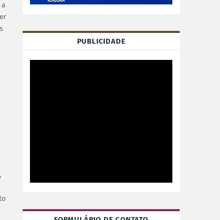
 a
er
s
PUBLICIDADE
,
to
FORMULÁRIO DE CONTATO