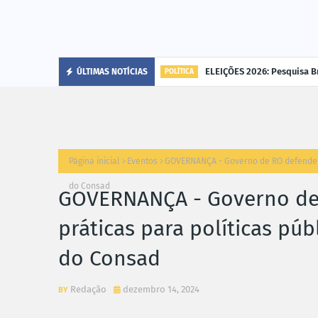
cária"
ELEIÇÕES 2026: Pesquisa B
ÚLTIMAS NOTÍCIAS
POLÍTICA
Página inicial
Eventos
GOVERNANÇA - Governo de RO defende in
do Consad
GOVERNANÇA - Governo de
práticas para políticas púb
do Consad
Redação
dezembro 14, 2024