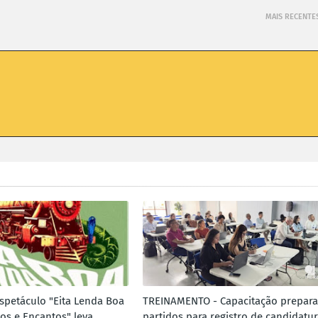
MAIS RECENTE
spetáculo "Eita Lenda Boa
TREINAMENTO - Capacitação prepara
hos e Encantos" leva
partidos para registro de candidatur