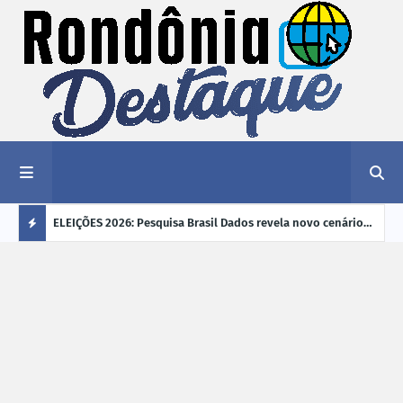
éu a mais
ELEIÇÕES 2026: Pesquisa Brasil Dados revela novo cenário
EVEN
"violência
na disputa pelo Governo de Rondônia
sobr
Ú
ano
L
TI
M