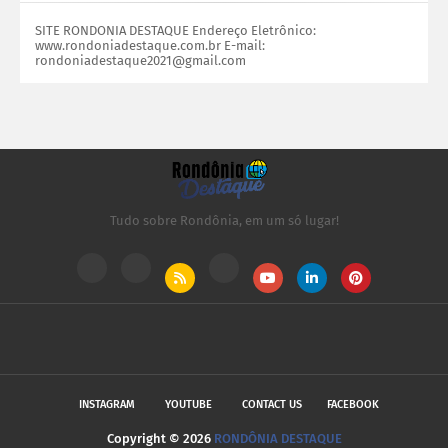
SITE RONDONIA DESTAQUE Endereço Eletrônico:
www.rondoniadestaque.com.br E-mail:
rondoniadestaque2021@gmail.com
Tudo sobre Rondônia, em um só lugar!
INSTAGRAM
YOUTUBE
CONTACT US
FACEBOOK
Copyright ©
2026
RONDÔNIA DESTAQUE