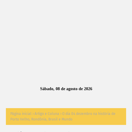
A
S
N
O
TÍ
C
I
A
Sábado, 08 de agosto de 2026
S
Página inicial
Artigo e Coluna
O dia 04 dezembro na história de
Porto Velho, Rondônia, Brasil e Mundo