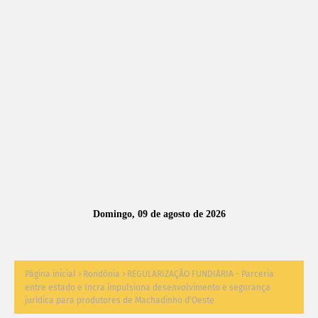
A
S
N
O
TÍ
C
I
A
Domingo, 09 de agosto de 2026
S
Página inicial
Rondônia
REGULARIZAÇÃO FUNDIÁRIA - Parceria
entre estado e Incra impulsiona desenvolvimento e segurança
jurídica para produtores de Machadinho d'Oeste