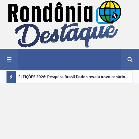
éu a mais
ELEIÇÕES 2026: Pesquisa Brasil Dados revela novo cenário
EVEN
"violência
na disputa pelo Governo de Rondônia
sobr
Ú
ano
L
TI
M