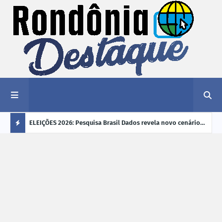
éu a mais
ELEIÇÕES 2026: Pesquisa Brasil Dados revela novo cenário
EVEN
"violência
na disputa pelo Governo de Rondônia
sobr
Ú
ano
L
TI
M