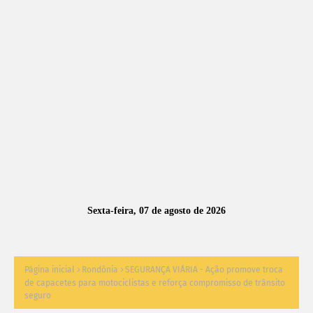
A
S
N
O
TÍ
C
I
A
Sexta-feira, 07 de agosto de 2026
S
Página inicial
Rondônia
SEGURANÇA VIÁRIA - Ação promove troca
de capacetes para motociclistas e reforça compromisso de trânsito
seguro