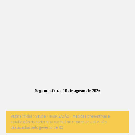
A
S
N
O
TÍ
C
I
A
Segunda-feira, 10 de agosto de 2026
S
Página inicial
Saúde
IMUNIZAÇÃO - Medidas preventivas e
atualização da caderneta vacinal no retorno às aulas são
destacadas pelo governo de RO