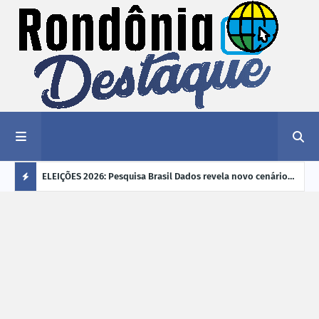
éu a mais
ELEIÇÕES 2026: Pesquisa Brasil Dados revela novo cenário
EVEN
"violência
na disputa pelo Governo de Rondônia
sobr
Ú
ano
L
TI
M