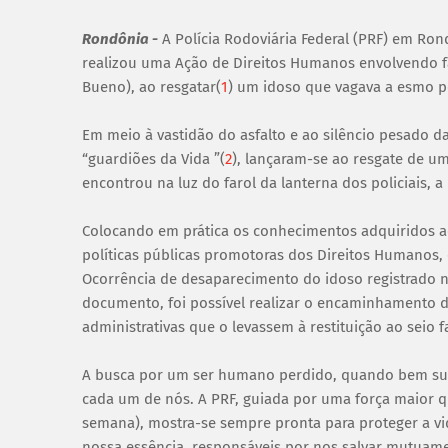
Rondônia -
A Polícia Rodoviária Federal (PRF) em Rond
realizou uma Ação de Direitos Humanos envolvendo fa
Bueno), ao resgatar(
1
) um idoso que vagava a esmo p
Em meio à vastidão do asfalto e ao silêncio pesado da
“guardiões da Vida ”(
2
), lançaram-se ao resgate de u
encontrou na luz do farol da lanterna dos policiais,
Colocando em prática os conhecimentos adquiridos 
políticas públicas promotoras dos Direitos Humanos, e
Ocorrência de desaparecimento do idoso registrado
documento, foi possível realizar o encaminhamento d
administrativas que o levassem à restituição ao seio fa
A busca por um ser humano perdido, quando bem su
cada um de nós. A PRF, guiada por uma força maior qu
semana), mostra-se sempre pronta para proteger a vi
nossa essência, responsáveis por nos salvar mutuam