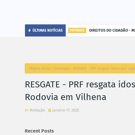
DIREITOS DO CIDADÃO - MP
ÚLTIMAS NOTÍCIAS
DESTAQUE
Página inicial
Destaque
RESGATE - PRF resgata idoso que vag
RESGATE - PRF resgata ido
Rodovia em Vilhena
Redação
janeiro 17, 2025
Recent Posts