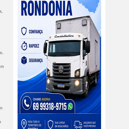
a,
o.
em
em
m