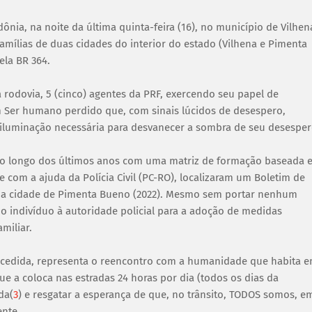
ônia, na noite da última quinta-feira (16), no município de Vilhen
mílias de duas cidades do interior do estado (Vilhena e Pimenta
ela BR 364.
 rodovia, 5 (cinco) agentes da PRF, exercendo seu papel de
m Ser humano perdido que, com sinais lúcidos de desespero,
 a iluminação necessária para desvanecer a sombra de seu desesper
ao longo dos últimos anos com uma matriz de formação baseada 
 com a ajuda da Polícia Civil (PC-RO), localizaram um Boletim de
 na cidade de Pimenta Bueno (2022). Mesmo sem portar nenhum
o indivíduo à autoridade policial para a adoção de medidas
miliar.
cedida, representa o reencontro com a humanidade que habita 
e a coloca nas estradas 24 horas por dia (todos os dias da
da(
3
) e resgatar a esperança de que, no trânsito, TODOS somos, e
ente.