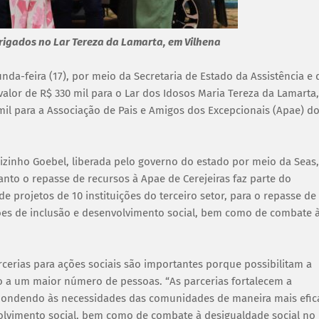
rigados no Lar Tereza da Lamarta, em Vilhena
da-feira (17), por meio da Secretaria de Estado da Assistência e 
lor de R$ 330 mil para o Lar dos Idosos Maria Tereza da Lamarta,
mil para a Associação de Pais e Amigos dos Excepcionais (Apae) d
izinho Goebel, liberada pelo governo do estado por meio da Seas,
nto o repasse de recursos à Apae de Cerejeiras faz parte do
 projetos de 10 instituições do terceiro setor, para o repasse de
ções de inclusão e desenvolvimento social, bem como de combate 
cerias para ações sociais são importantes porque possibilitam a
o a um maior número de pessoas. “As parcerias fortalecem a
espondendo às necessidades das comunidades de maneira mais efic
olvimento social, bem como de combate à desigualdade social no