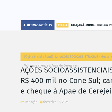
GUAJARÁ-MIRIM - PRF em Ro
ÚLTIMAS NOTÍCIAS
POLÍCIA
Página inicial
Rondônia
AÇÕES SOCIOASSISTENCIAIS - Governo 
Vilhena e cheque à Apae de Cerejeiras
AÇÕES SOCIOASSISTENCIAIS
R$ 400 mil no Cone Sul; c
e cheque à Apae de Cerejei
Redação
fevereiro 18, 2025