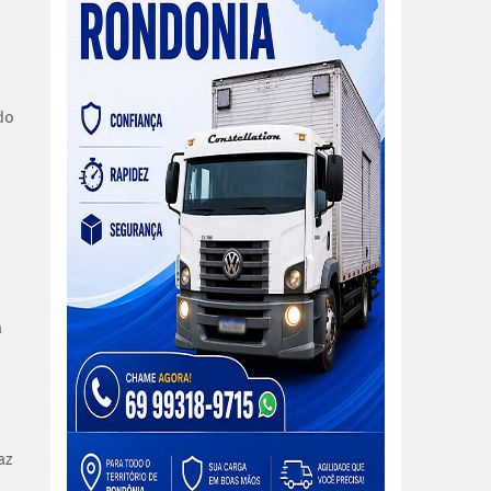
do
o
à
az