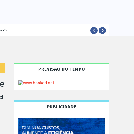
-425
ELEI
POLÍTICA
PREVISÃO DO TEMPO
de
a
PUBLICIDADE