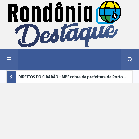
nciar
DIREITOS DO CIDADÃO - MPF cobra da prefeitura de Porto
ELEI
Velho (RO) e do Incra regularização fundiária da comunidade
para
Ú
Nova Colina
L
TI
M