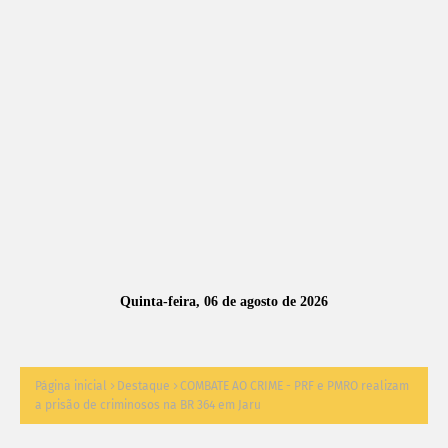
A
S
N
O
TÍ
C
I
A
Quinta-feira, 06 de agosto de 2026
S
Página inicial
Destaque
COMBATE AO CRIME - PRF e PMRO realizam
a prisão de criminosos na BR 364 em Jaru