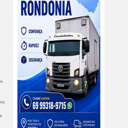
is
rma
de