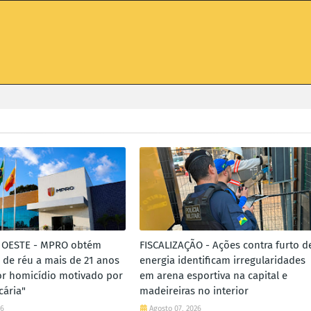
 OESTE - MPRO obtém
FISCALIZAÇÃO - Ações contra furto d
de réu a mais de 21 anos
energia identificam irregularidades
or homicídio motivado por
em arena esportiva na capital e
cária"
madeireiras no interior
26
Agosto 07, 2026