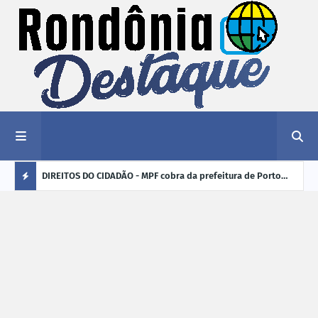
nciar
DIREITOS DO CIDADÃO - MPF cobra da prefeitura de Porto
ELEI
Velho (RO) e do Incra regularização fundiária da comunidade
para
Ú
Nova Colina
L
TI
M