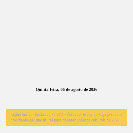
A
S
N
O
TÍ
C
I
A
Quinta-feira, 06 de agosto de 2026
S
Página inicial
Destaque
VISITA - Vereador Everaldo Fogaça recebe
presidente da Funcultural para debater projetos culturais de 2025