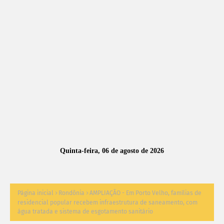
A
S
N
O
TÍ
C
I
A
Quinta-feira, 06 de agosto de 2026
S
Página inicial
Rondônia
AMPLIAÇÃO - Em Porto Velho, famílias de
residencial popular recebem infraestrutura de saneamento, com
água tratada e sistema de esgotamento sanitário