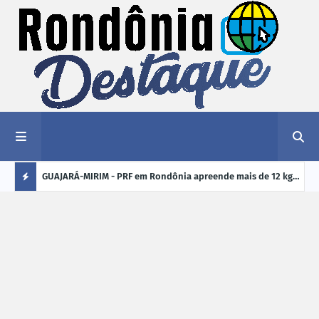
1,2 kg de
GUAJARÁ-MIRIM - PRF em Rondônia apreende mais de 12 kg
ELEI
de drogas em ônibus de passageiros na BR-425
cand
Ú
crim
L
TI
M