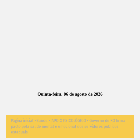
A
S
N
O
TÍ
C
I
A
Quinta-feira, 06 de agosto de 2026
S
Página inicial
Saúde
APOIO PSICOLÓGICO - Governo de RO firma
pacto pela saúde mental e emocional dos servidores públicos
estaduais