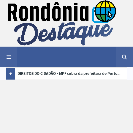
nciar
DIREITOS DO CIDADÃO - MPF cobra da prefeitura de Porto
ELEI
Velho (RO) e do Incra regularização fundiária da comunidade
para
Ú
Nova Colina
L
TI
M