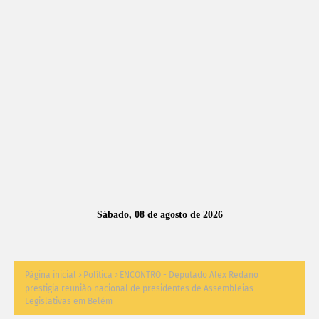
A
S
N
O
TÍ
C
I
A
Sábado, 08 de agosto de 2026
S
Página inicial
Política
ENCONTRO - Deputado Alex Redano
prestigia reunião nacional de presidentes de Assembleias
Legislativas em Belém