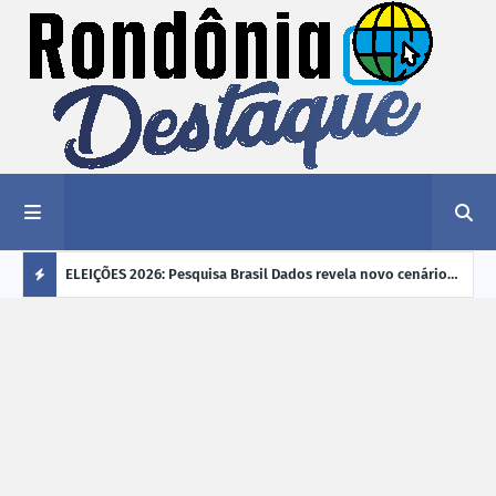
éu a mais
ELEIÇÕES 2026: Pesquisa Brasil Dados revela novo cenário
EVEN
"violência
na disputa pelo Governo de Rondônia
sobr
Ú
ano
L
TI
M