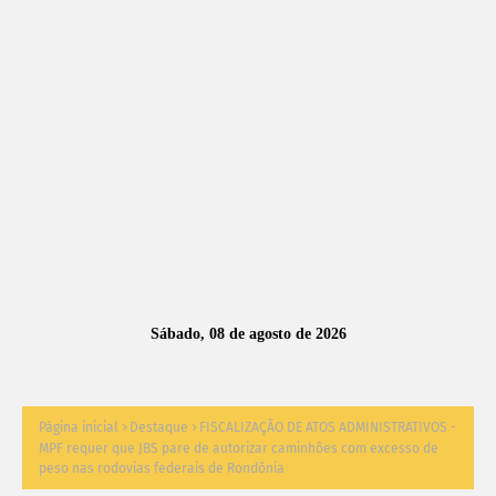
A
S
N
O
TÍ
C
I
A
Sábado, 08 de agosto de 2026
S
Página inicial
Destaque
FISCALIZAÇÃO DE ATOS ADMINISTRATIVOS -
MPF requer que JBS pare de autorizar caminhões com excesso de
peso nas rodovias federais de Rondônia