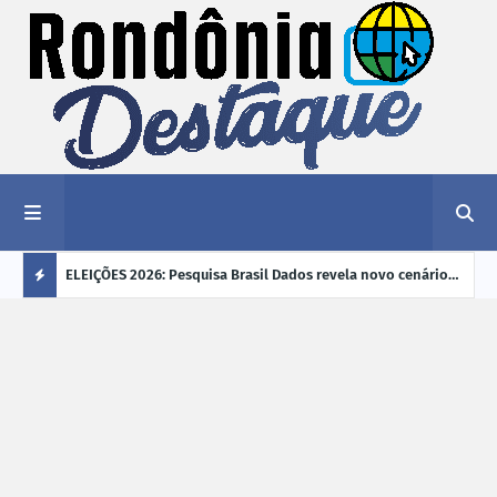
éu a mais
ELEIÇÕES 2026: Pesquisa Brasil Dados revela novo cenário
EVEN
"violência
na disputa pelo Governo de Rondônia
sobr
Ú
ano
L
TI
M