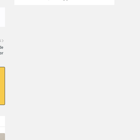
S
de
or