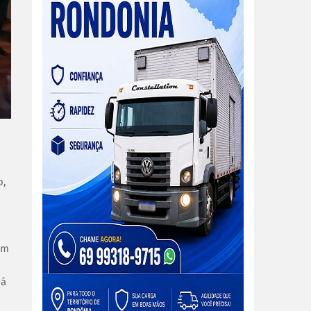
o,
em
ná