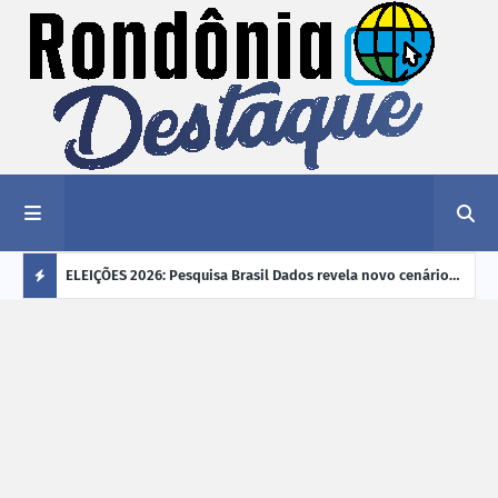
éu a mais
ELEIÇÕES 2026: Pesquisa Brasil Dados revela novo cenário
EVEN
"violência
na disputa pelo Governo de Rondônia
sobr
Ú
ano
L
TI
M