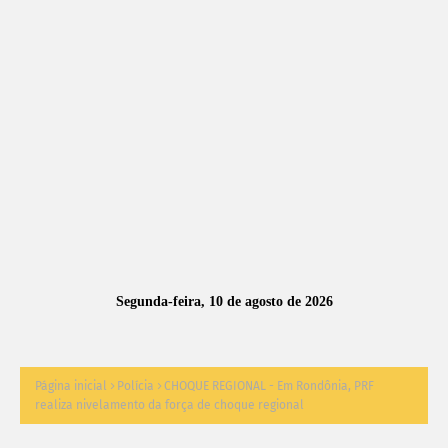
A
S
N
O
TÍ
C
I
A
Segunda-feira, 10 de agosto de 2026
S
Página inicial
Polícia
CHOQUE REGIONAL - Em Rondônia, PRF
realiza nivelamento da força de choque regional