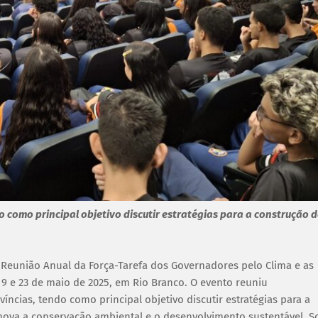
o como principal objetivo discutir estratégias para a construção 
Reunião Anual da Força-Tarefa dos Governadores pelo Clima e as
 19 e 23 de maio de 2025, em Rio Branco. O evento reuniu
íncias, tendo como principal objetivo discutir estratégias para a
ova a conservação ambiental e o desenvolvimento sustentável. S