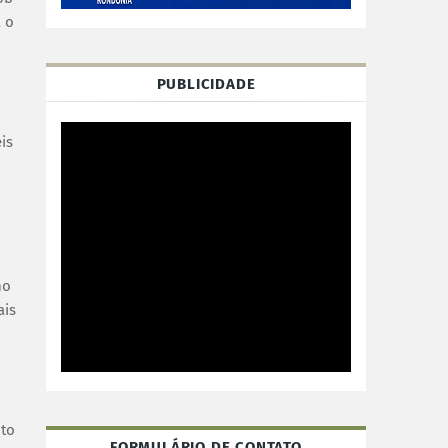
 o
PUBLICIDADE
is
mo
ais
nto
FORMULÁRIO DE CONTATO