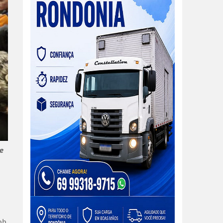
de
ob