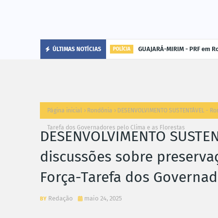
GUAJARÁ-MIRIM - PRF em Ro
ÚLTIMAS NOTÍCIAS
POLÍCIA
Página inicial
Rondônia
DESENVOLVIMENTO SUSTENTÁVEL - Rond
Tarefa dos Governadores pelo Clima e as Florestas
DESENVOLVIMENTO SUSTENT
discussões sobre preserv
Força-Tarefa dos Governado
Redação
maio 24, 2025