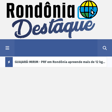
1,2 kg de
GUAJARÁ-MIRIM - PRF em Rondônia apreende mais de 12 kg
ELEI
de drogas em ônibus de passageiros na BR-425
cand
Ú
crim
L
TI
M