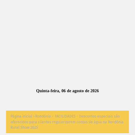
A
S
N
O
TÍ
C
I
A
Quinta-feira, 06 de agosto de 2026
S
Página inicial
Rondônia
FACILIDADES - Descontos especiais são
oferecidos para clientes regularizarem contas de água na Rondônia
Rural Show 2025