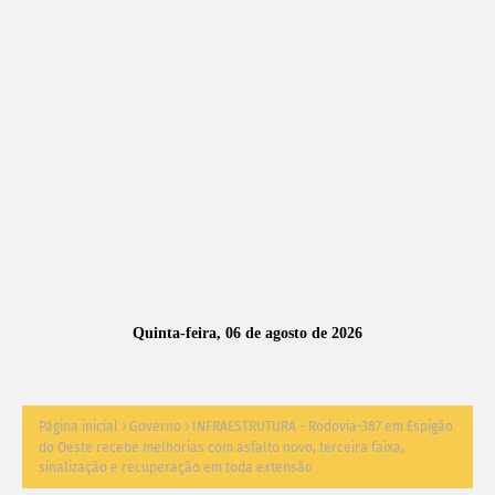
A
S
N
O
TÍ
C
I
A
Quinta-feira, 06 de agosto de 2026
S
Página inicial
Governo
INFRAESTRUTURA - Rodovia-387 em Espigão
do Oeste recebe melhorias com asfalto novo, terceira faixa,
sinalização e recuperação em toda extensão