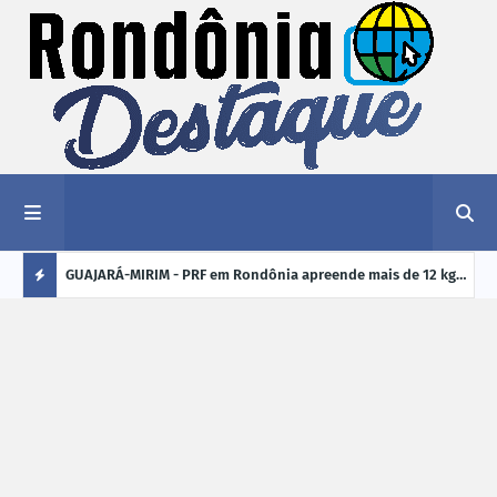
1,2 kg de
GUAJARÁ-MIRIM - PRF em Rondônia apreende mais de 12 kg
ELEI
de drogas em ônibus de passageiros na BR-425
cand
Ú
crim
L
TI
M