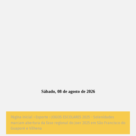
A
S
N
O
TÍ
C
I
A
Sábado, 08 de agosto de 2026
S
Página inicial
Esporte
JOGOS ESCOLARES 2025 - Solenidades
marcam abertura da fase regional do Joer 2025 em São Francisco do
Guaporé e Vilhena