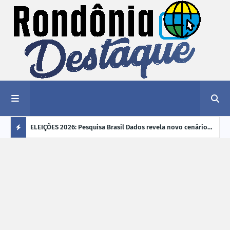
éu a mais
ELEIÇÕES 2026: Pesquisa Brasil Dados revela novo cenário
EVEN
"violência
na disputa pelo Governo de Rondônia
sobr
Ú
ano
L
TI
M