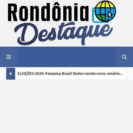
éu a mais
ELEIÇÕES 2026: Pesquisa Brasil Dados revela novo cenário
EVEN
"violência
na disputa pelo Governo de Rondônia
sobr
Ú
ano
L
TI
M