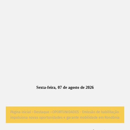
A
S
N
O
TÍ
C
I
A
Sexta-feira, 07 de agosto de 2026
S
Página inicial
Destaque
OPORTUNIDADES - Emissão de habilitação
impulsiona novas oportunidades e garante mobilidade em Rondônia