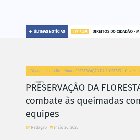
DIREITOS DO CIDADÃO - MP
ÚLTIMAS NOTÍCIAS
DESTAQUE
Página inicial
Rondônia
PRESERVAÇÃO DA FLORESTA - Governo 
equipes
PRESERVAÇÃO DA FLORESTA 
combate às queimadas com
equipes
Redação
maio 26, 2025