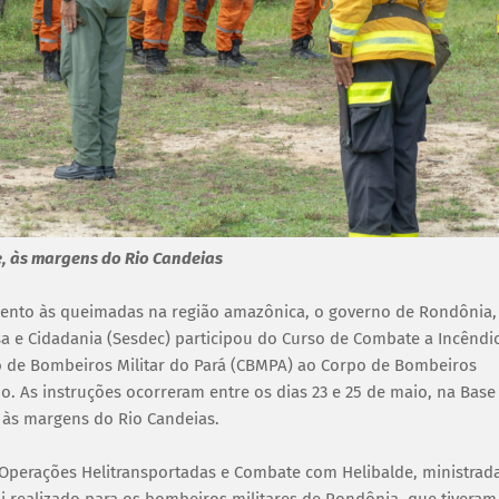
, às margens do Rio Candeias
ento às queimadas na região amazônica, o governo de Rondônia,
sa e Cidadania (Sesdec) participou do Curso de Combate a Incêndi
o de Bombeiros Militar do Pará (CBMPA) ao Corpo de Bombeiros
o. As instruções ocorreram entre os dias 23 e 25 de maio, na Base
 às margens do Rio Candeias.
 Operações Helitransportadas e Combate com Helibalde, ministrad
i realizado para os bombeiros militares de Rondônia, que tiveram