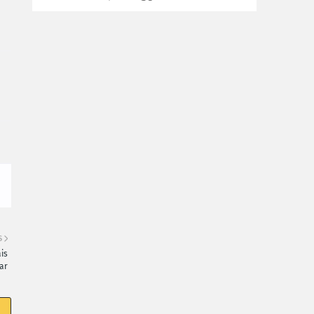
S
is
ar