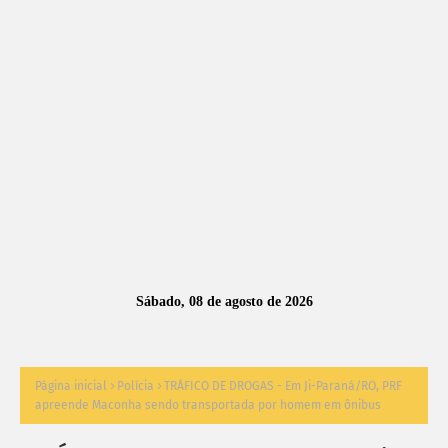
A
S
N
O
TÍ
C
I
A
Sábado, 08 de agosto de 2026
S
Página inicial
Polícia
TRÁFICO DE DROGAS - Em Ji-Paraná/RO, PRF
apreende Maconha sendo transportada por homem em ônibus