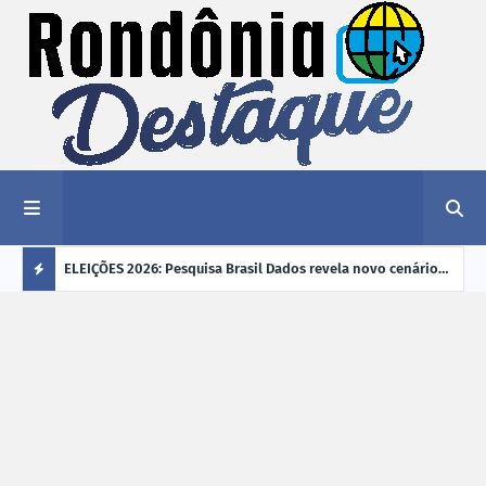
éu a mais
ELEIÇÕES 2026: Pesquisa Brasil Dados revela novo cenário
EVEN
"violência
na disputa pelo Governo de Rondônia
sobr
Ú
ano
L
TI
M