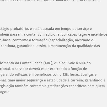
a com 13 referências salariais e estabelece critérios claros de
stágio probatório, e será baseada em tempo de serviço e
 também passam a contar com adicional por capacitação e incentivo
io-base, conforme a formação (especialização, mestrado ou
o contínua, garantindo, assim, a manutenção da qualidade das
lvimento da Contabilidade (ADC), que equivale a 60% do
cional, o servidor deverá estar exercendo a função de
 gerando reflexos em benefícios como 13º, férias, licenças e
l, trará maior segurança e estabilidade à carreira, garantindo a
legislação também contempla gratificações específicas para quem
oges).