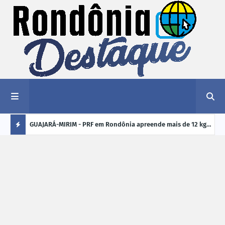
1,2 kg de
GUAJARÁ-MIRIM - PRF em Rondônia apreende mais de 12 kg
ELEI
de drogas em ônibus de passageiros na BR-425
cand
Ú
crim
L
TI
M