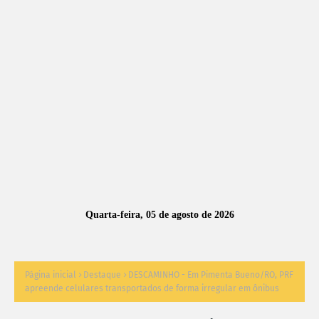
A
S
N
O
TÍ
C
I
A
Quarta-feira, 05 de agosto de 2026
S
Página inicial
Destaque
DESCAMINHO - Em Pimenta Bueno/RO, PRF
apreende celulares transportados de forma irregular em ônibus