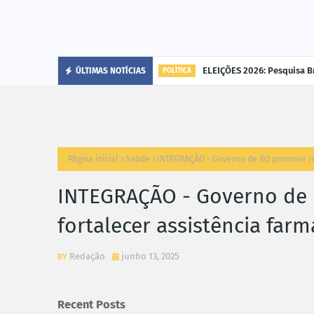
cária"
ELEIÇÕES 2026: Pesquisa B
ÚLTIMAS NOTÍCIAS
POLÍTICA
Página inicial
Saúde
INTEGRAÇÃO - Governo de RO promove reu
INTEGRAÇÃO - Governo de 
fortalecer assistência far
Redação
junho 13, 2025
Recent Posts