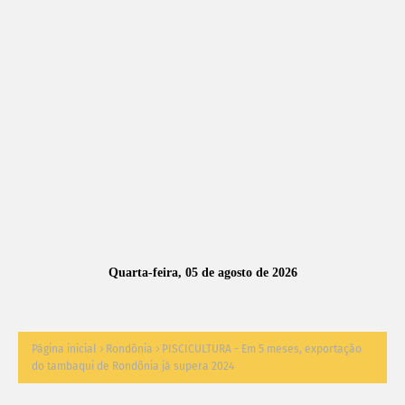
A
S
N
O
TÍ
C
I
A
Quarta-feira, 05 de agosto de 2026
S
Página inicial
Rondônia
PISCICULTURA - Em 5 meses, exportação
do tambaqui de Rondônia já supera 2024