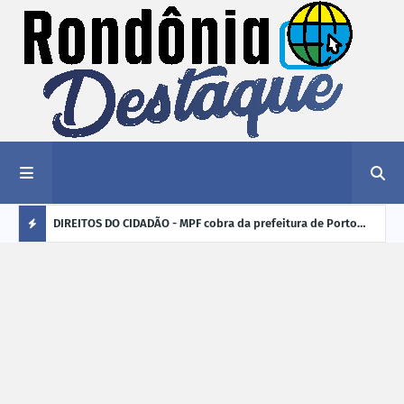
nciar
DIREITOS DO CIDADÃO - MPF cobra da prefeitura de Porto
ELEI
Velho (RO) e do Incra regularização fundiária da comunidade
para
Ú
Nova Colina
L
TI
M