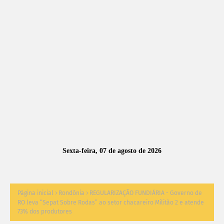
A
S
N
O
TÍ
C
I
A
Sexta-feira, 07 de agosto de 2026
S
Página inicial
Rondônia
REGULARIZAÇÃO FUNDIÁRIA - Governo de
RO leva “Sepat Sobre Rodas” ao setor chacareiro Militão 2 e atende
73% dos produtores