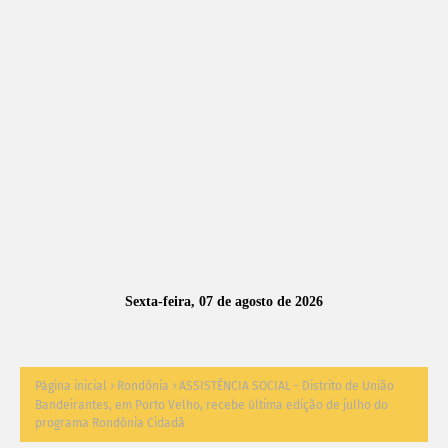
A
S
N
O
TÍ
C
I
A
Sexta-feira, 07 de agosto de 2026
S
Página inicial
Rondônia
ASSISTÊNCIA SOCIAL - Distrito de União
Bandeirantes, em Porto Velho, recebe última edição de julho do
programa Rondônia Cidadã