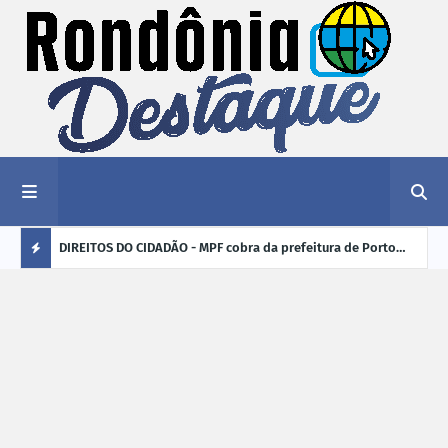
nciar
DIREITOS DO CIDADÃO - MPF cobra da prefeitura de Porto
ELEI
Velho (RO) e do Incra regularização fundiária da comunidade
para
Ú
Nova Colina
L
TI
M