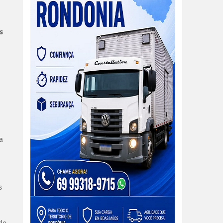
s
a
s
de