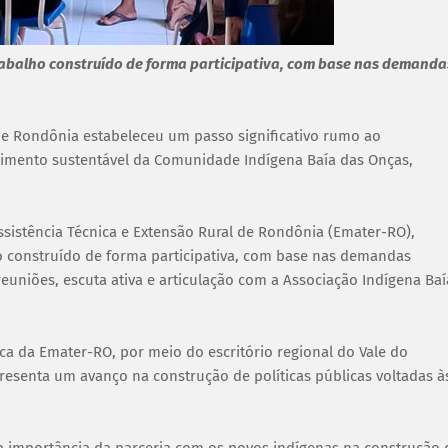
rabalho construído de forma participativa, com base nas demanda
 de Rondônia estabeleceu um passo significativo rumo ao
lvimento sustentável da Comunidade Indígena Baía das Onças,
ssistência Técnica e Extensão Rural de Rondônia (Emater-RO),
o construído de forma participativa, com base nas demandas
euniões, escuta ativa e articulação com a Associação Indígena Baí
ica da Emater-RO, por meio do escritório regional do Vale do
presenta um avanço na construção de políticas públicas voltadas à
a importância da parceria com os povos indígenas na construção 