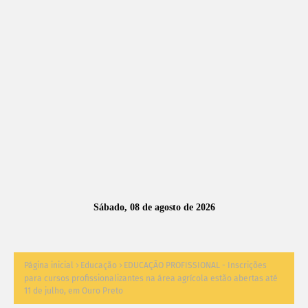
A
S
N
O
TÍ
C
I
A
Sábado, 08 de agosto de 2026
S
Página inicial
Educação
EDUCAÇÃO PROFISSIONAL - Inscrições
para cursos profissionalizantes na área agrícola estão abertas até
11 de julho, em Ouro Preto