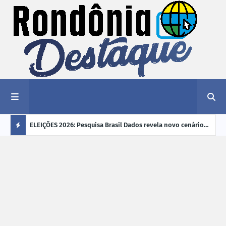
éu a mais
ELEIÇÕES 2026: Pesquisa Brasil Dados revela novo cenário
EVEN
"violência
na disputa pelo Governo de Rondônia
sobr
Ú
ano
L
TI
M