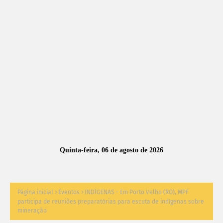
A
S
N
O
TÍ
C
I
A
Quinta-feira, 06 de agosto de 2026
S
Página inicial
Eventos
INDÍGENAS - Em Porto Velho (RO), MPF
participa de reuniões preparatórias para escuta de indígenas sobre
mineração