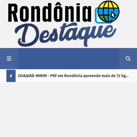
1,2 kg de
GUAJARÁ-MIRIM - PRF em Rondônia apreende mais de 12 kg
ELEI
de drogas em ônibus de passageiros na BR-425
cand
Ú
crim
L
TI
M