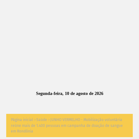
A
S
N
O
TÍ
C
I
A
Segunda-feira, 10 de agosto de 2026
S
Página inicial
Saúde
JUNHO VERMELHO - Mobilização voluntária
reúne mais de 1.400 pessoas em campanha de doação de sangue
em Rondônia