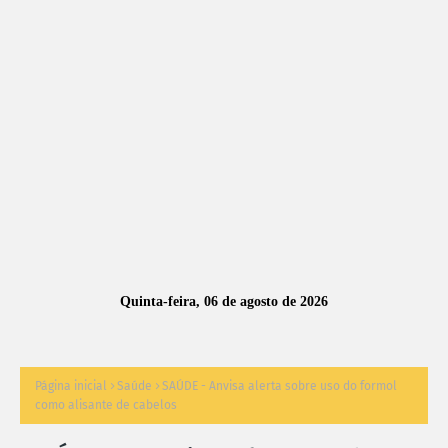
A
S
N
O
TÍ
C
I
A
Quinta-feira, 06 de agosto de 2026
S
Página inicial
Saúde
SAÚDE - Anvisa alerta sobre uso do formol
como alisante de cabelos