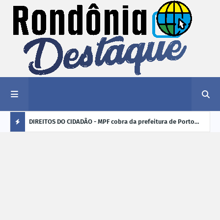
nciar
DIREITOS DO CIDADÃO - MPF cobra da prefeitura de Porto
ELEI
Velho (RO) e do Incra regularização fundiária da comunidade
para
Ú
Nova Colina
L
TI
M