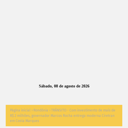
A
S
N
O
TÍ
C
I
A
Sábado, 08 de agosto de 2026
S
Página inicial
Rondônia
TRÂNSITO - Com investimento de mais de
R$ 2 milhões, governador Marcos Rocha entrega moderna Ciretran
em Costa Marques