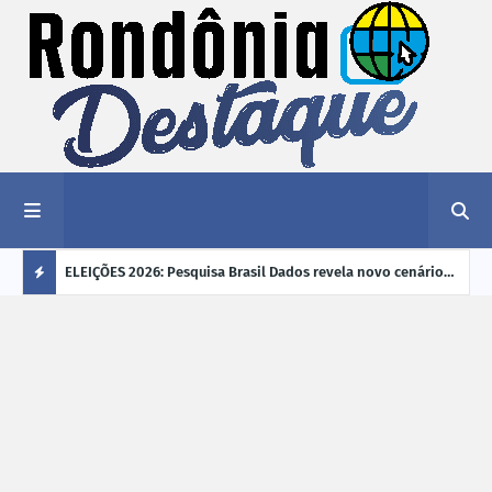
éu a mais
ELEIÇÕES 2026: Pesquisa Brasil Dados revela novo cenário
EVEN
"violência
na disputa pelo Governo de Rondônia
sobr
Ú
ano
L
TI
M