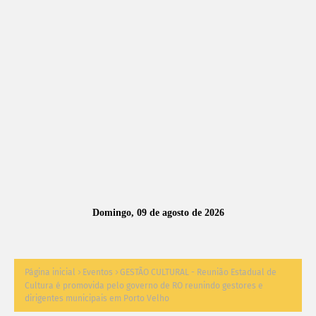
A
S
N
O
TÍ
C
I
A
Domingo, 09 de agosto de 2026
S
Página inicial
Eventos
GESTÃO CULTURAL - Reunião Estadual de
Cultura é promovida pelo governo de RO reunindo gestores e
dirigentes municipais em Porto Velho