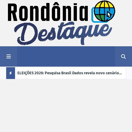
éu a mais
ELEIÇÕES 2026: Pesquisa Brasil Dados revela novo cenário
EVEN
"violência
na disputa pelo Governo de Rondônia
sobr
Ú
ano
L
TI
M