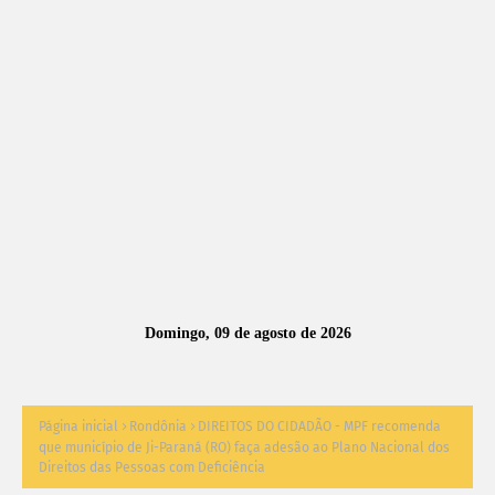
A
S
N
O
TÍ
C
I
A
Domingo, 09 de agosto de 2026
S
Página inicial
Rondônia
DIREITOS DO CIDADÃO - MPF recomenda
que município de Ji-Paraná (RO) faça adesão ao Plano Nacional dos
Direitos das Pessoas com Deficiência