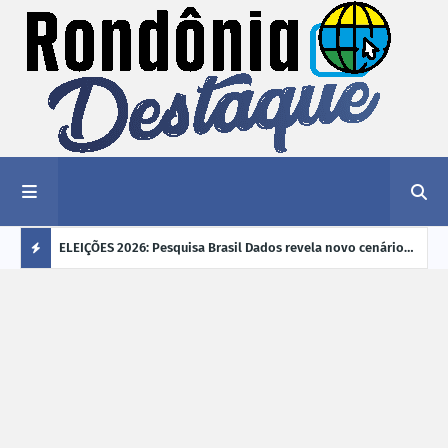
éu a mais
ELEIÇÕES 2026: Pesquisa Brasil Dados revela novo cenário
EVEN
"violência
na disputa pelo Governo de Rondônia
sobr
Ú
ano
L
TI
M