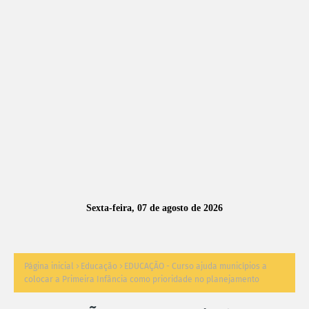
A
S
N
O
TÍ
C
I
A
Sexta-feira, 07 de agosto de 2026
S
Página inicial
Educação
EDUCAÇÃO - Curso ajuda municípios a
colocar a Primeira Infância como prioridade no planejamento