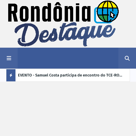
tificam
EVENTO - Samuel Costa participa de encontro do TCE-RO
ROLI
deireiras
sobre os desafios de Rondônia para os próximos quatro
400 
Ú
anos
L
TI
M