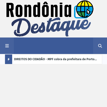
nciar
DIREITOS DO CIDADÃO - MPF cobra da prefeitura de Porto
ELEI
Velho (RO) e do Incra regularização fundiária da comunidade
para
Ú
Nova Colina
L
TI
M