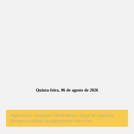
A
S
N
O
TÍ
C
I
A
Quinta-feira, 06 de agosto de 2026
S
Página inicial
Destaque
FECHA BOCA 2 - Forças de segurança
divulgam resultados da operação em Porto Velho