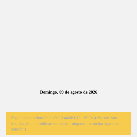
A
S
N
O
TÍ
C
I
A
Domingo, 09 de agosto de 2026
S
Página inicial
Rondônia
MEIO AMBIENTE - MPF e ANM realizam
fiscalização e identificam riscos de rompimento em barragens de
Rondônia