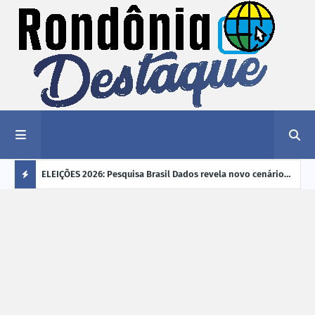
éu a mais
ELEIÇÕES 2026: Pesquisa Brasil Dados revela novo cenário
EVEN
"violência
na disputa pelo Governo de Rondônia
sobr
Ú
ano
L
TI
M