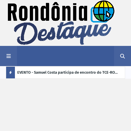
tificam
EVENTO - Samuel Costa participa de encontro do TCE-RO
ROLI
deireiras
sobre os desafios de Rondônia para os próximos quatro
400 
Ú
anos
L
TI
M