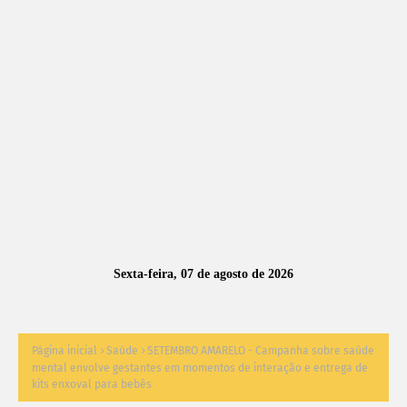
A
S
N
O
TÍ
C
I
A
Sexta-feira, 07 de agosto de 2026
S
Página inicial
Saúde
SETEMBRO AMARELO - Campanha sobre saúde
mental envolve gestantes em momentos de interação e entrega de
kits enxoval para bebês