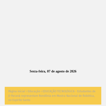
A
S
N
O
TÍ
C
I
A
Sexta-feira, 07 de agosto de 2026
S
Página inicial
Educação
EDUCAÇÃO TECNOLÓGICA - Estudantes de
Ji-Paraná representam Rondônia em Mostra Nacional de Robótica,
no Espírito Santo