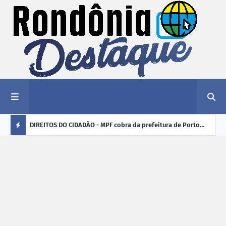
nciar
DIREITOS DO CIDADÃO - MPF cobra da prefeitura de Porto
ELEI
Velho (RO) e do Incra regularização fundiária da comunidade
para
Ú
Nova Colina
L
TI
M