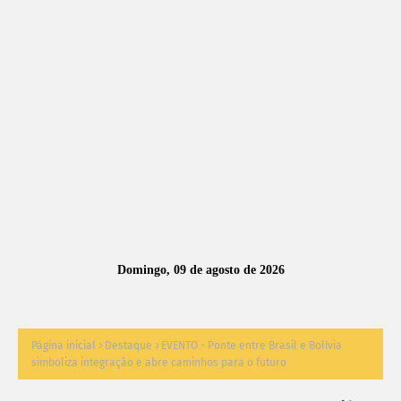
A
S
N
O
TÍ
C
I
A
Domingo, 09 de agosto de 2026
S
Página inicial
Destaque
EVENTO - Ponte entre Brasil e Bolívia
simboliza integração e abre caminhos para o futuro