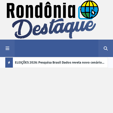
éu a mais
ELEIÇÕES 2026: Pesquisa Brasil Dados revela novo cenário
EVEN
"violência
na disputa pelo Governo de Rondônia
sobr
Ú
ano
L
TI
M