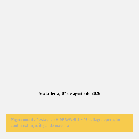
A
S
N
O
TÍ
C
I
A
Sexta-feira, 07 de agosto de 2026
S
Página inicial
Destaque
HIDE SAWMILL - PF deflagra operação
contra extração ilegal de madeira