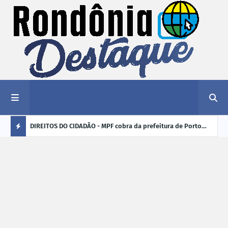
nciar
DIREITOS DO CIDADÃO - MPF cobra da prefeitura de Porto
ELEI
Velho (RO) e do Incra regularização fundiária da comunidade
para
Ú
Nova Colina
L
TI
M