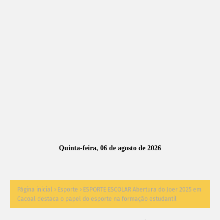
A
S
N
O
TÍ
C
I
A
Quinta-feira, 06 de agosto de 2026
S
Página inicial
Esporte
ESPORTE ESCOLAR Abertura do Joer 2025 em
Cacoal destaca o papel do esporte na formação estudantil