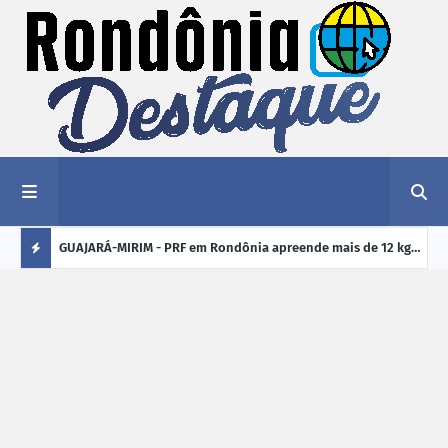
1,2 kg de
GUAJARÁ-MIRIM - PRF em Rondônia apreende mais de 12 kg
ELEI
de drogas em ônibus de passageiros na BR-425
cand
Ú
crim
L
TI
M