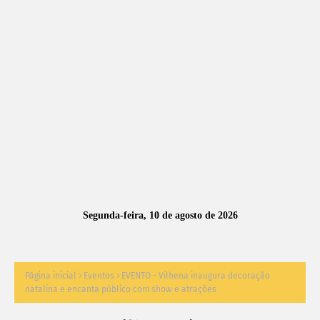
A
S
N
O
TÍ
C
I
A
Segunda-feira, 10 de agosto de 2026
S
Página inicial
Eventos
EVENTO - Vilhena inaugura decoração
natalina e encanta público com show e atrações